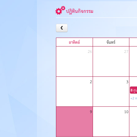
ปฏิทินกิจกรรม
อาทิตย์
จันทร์
26
27
2
3
8
ศู
+2 
9
10